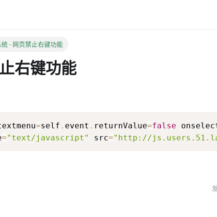
系统
- 网页禁止右键功能
禁止右键功能
textmenu
=
self
.
event
.
returnValue
=
false
 onselec
e
=
"text/javascript"
 src
=
"http://js.users.51.l