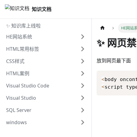
知识文档
✨ 知识库上线啦
HE网站
HE网站系统
✨ 网页
✨网页禁止右键功能
HTML常用标签
✨HE网站功能插件
✨HTML基本标签框架
放到网页最下面
CSS样式
✨HE网站模版代码调用
✨常用HTML标签列表
✨CSS背景图设置
HTML案例
<
body oncon
✨JS和CSS常用的几种加载方式
✨CSS常用属性列表
✨添加标签来禁止收录网站页面
Visual Studio Code
<
script typ
✨CSS属性标签收集
✨网站套嵌带描述关键词和icon图
✨VScode问题合集
Visual Studio
标
✨VScode基本设置
✨VS简短命令
SQL Server
✨悬停到文字上显示图片
✨VS分辨率设置
✨SQL Server 2014安装教程
windows
✨访问直接跳转另外的网站
✨VS的基础介绍
✨批量修改文件后缀名称bat
✨表格功能样式