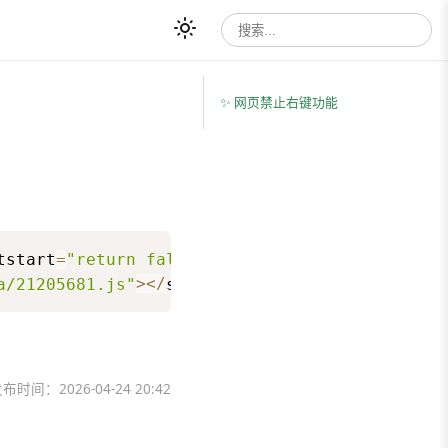
✨ 网页禁止右键功能
tstart
=
"return false"
>
a/21205681.js"
>
<
/
script
>
<
/
body
>
发布时间：
2026-04-24 20:42